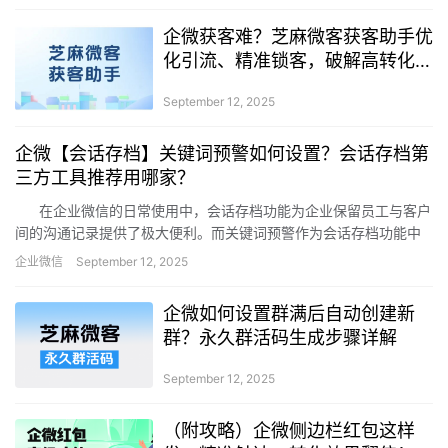
企微获客难？芝麻微客获客助手优
化引流、精准锁客，破解高转化难
题
September 12, 2025
企微【会话存档】关键词预警如何设置？会话存档第
三方工具推荐用哪家？
在企业微信的日常使用中，会话存档功能为企业保留员工与客户
间的沟通记录提供了极大便利。而关键词预警作为会话存档功能中
的重要一环，能够帮助企业及时捕捉关…
企业微信
September 12, 2025
企微如何设置群满后自动创建新
群？永久群活码生成步骤详解
September 12, 2025
（附攻略）企微侧边栏红包这样