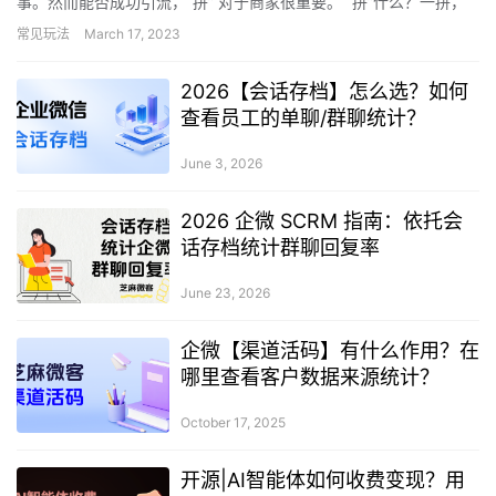
事。然而能否成功引流，“拼” 对于商家很重要。 “拼”什么？一拼，
经济软实力。二拼，短视频的内容是否吸引人，能够完成粉丝的…
常见玩法
March 17, 2023
2026【会话存档】怎么选？如何
查看员工的单聊/群聊统计？
June 3, 2026
2026 企微 SCRM 指南：依托会
话存档统计群聊回复率
June 23, 2026
企微【渠道活码】有什么作用？在
哪里查看客户数据来源统计？
October 17, 2025
开源|AI智能体如何收费变现？用